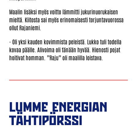
Maalin lisäksi myös voitto lämmitti jukurinuorukaisen
mieltä. Kiitosta sai myös erinomaisesti torjuntavuorossa
ollut Rajaniemi.
- Oli yksi kauden kovimmista peleistä. Lukko tuli todella
kovaa päälle. Alivoima oli tänään hyvää. Hienosti pojat
hoitivat homman. ”Raju” oli maalilla loistava.
LUMME ENERGIAN
TÄHTIPÖRSSI