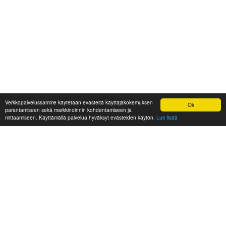
Verkkopalvelussamme käytetään evästeitä käyttäjäkokemuksen
Ok
parantamiseen sekä markkinoinnin kohdentamiseen ja
mittaamiseen. Käyttämällä palvelua hyväksyt evästeiden käytön.
Lue lisää