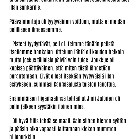
illan sankarille.
Päävalmentaja oli tyytyväinen voittoon, mutta ei meidän
pelilliseen ilmeeseemme.
- Pisteet tyydyttävät, peli ei. Teimme tänään pelistä
itsellemme hankalan. Otteluun lähtö oli kauden heikoin,
mutta joskus tällaisia päiviä vain tulee. Joukkue oli
kopissa päättäväinen, että miten tästä lähdetään
parantamaan. Eivät olleet itsekään tyytyväisiä illan
esitykseen, summasi Kangasalusta taiston tauottua.
Ensimmäisen liigamaalinsa tehtaillut Jimi Jalonen oli
pelin jälkeen syystäkin iloinen mies.
- Oli hyvä fiilis tehdä se maali. Sain siihen hienon syötön
ja pääsin aika vapaasti laittamaan kiekon mummon
hillopurkkiin.