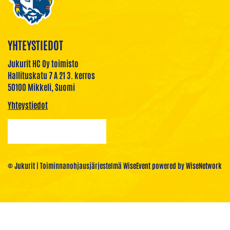
YHTEYSTIEDOT
Jukurit HC Oy toimisto
Hallituskatu 7 A 21 3. kerros
50100 Mikkeli, Suomi
Yhteystiedot
© Jukurit
| Toiminnanohjausjärjestelmä
WiseEvent
powered by
WiseNetwork