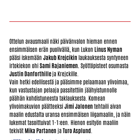
Ottelun avausmaali näki päivänvalon hieman ennen
ensimmäisen erän puoliväliä, kun Lukon
Linus Nyman
pääsi iskemään
Jakub Krejcikin
laukauksesta syntyneen
irtokiekon ohi
Sami Rajaniemen.
Syöttöpisteet osumasta
Justin Danforthille
ja Krejckille.
Vain hetki edellisestä ja pääsimme pelaamaan ylivoimaa,
kun vastustajan pelaaja passitettiin jäähyistunnolle
päähän kohdistuneesta taklauksesta. Komean
ylivoimakuvion päätteeksi
Jimi Jalonen
tehtaili aivan
maalin edustalta uransa ensimmäisen liigamaalin, ja näin
lukemat tasoittuivat 1-1:een. Hienon esityön maaliin
tekivät
Mika Partanen
ja
Turo Asplund
.