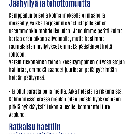
Jäähyilyä ja tehottomuutta
Kamppailun toisella kolmanneksella ei maaleilla
mässäilty, vaikka tarjosimme vastustajalle siihen
useammankin mahdollisuuden. Jouduimme peräti kolme
kertaa erän aikana alivoimalle, mutta kestimme
raumalaisten myllytykset emmekä päästäneet heitä
johtoon.
Varsin rikkonainen toinen kaksikymppinen oli vastustajan
hallintaa, emmekä saaneet juurikaan peliä pyörimään
heidän päätyynsä.
- Ei ollut parasta peliä meiltä. Aika hidasta ja rikkonaista.
Kolmannessa erässä meidän pitää päästä hyökkäämään
pitkiä hyökkäyksiä Lukon alueelle, kommentoi Turo
Asplund.
Ratkaisu haettiin