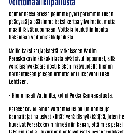
voittomaalikilpailusta
Kolmannessa erässä pelimme pyöri paremmin Lukon
päädyssä ja pääsimme kaksi kertaa ylivoimalle, mutta
maalit jäivät uupumaan. Voittaja jouduttiin lopulta
hakemaan voittomaalikilpailusta.
Meille kaksi sarjapistettä ratkaisseen
Vadim
Pereskokovin
kikkakirjasta eivät sivut loppuneet, sillä
venäläishyökkääjä nosti kiekon rystypuolelta hienon
harhautuksen jälkeen armotta ohi lukkovahti
Lassi
Lehtisen
.
- Hieno maali Vadimilta, kehui
Pekka Kangasalusta
.
Pereskokov oli ainoa voittomaalikilpailun onnistuja.
Kannattajat halusivat kiittää venäläishyökkääjää, joten he
huusivat Pereskokovin nimeä niin kauan, että mies palasi
takaisin jäälle. Jukurifanit antoivat isot suosionosoitukset