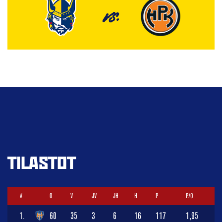
VS.
TILASTOT
#
O
V
JV
JH
H
P
P/O
1.
60
35
3
6
16
117
1,95