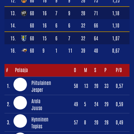
12.
60
16
9
9
26
75
1,25
13.
60
16
7
9
28
71
1,18
14.
60
16
6
6
32
66
1,10
15.
60
15
6
7
32
64
1,07
16.
60
9
1
11
39
40
0,67
#
Pelaaja
O
M
S
P
P/O
Piitulainen
1.
58
13
20
33
0,57
Jesper
Arola
2.
49
5
24
29
0,59
Juuso
Hynninen
3.
57
8
20
28
0,49
Topias