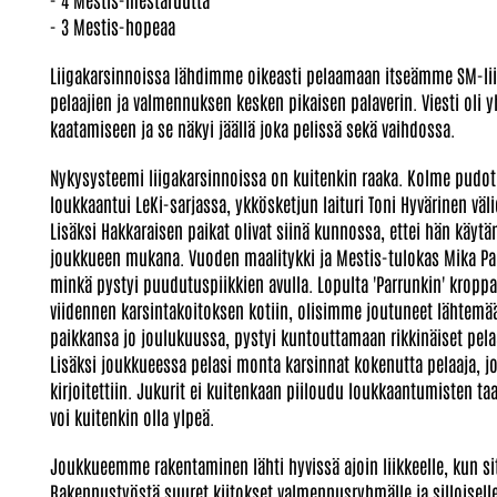
- 3 Mestis-hopeaa
Liigakarsinnoissa lähdimme oikeasti pelaamaan itseämme SM-li
pelaajien ja valmennuksen kesken pikaisen palaverin. Viesti oli y
kaatamiseen ja se näkyi jäällä joka pelissä sekä vaihdossa.
Nykysysteemi liigakarsinnoissa on kuitenkin raaka. Kolme pudot
loukkaantui LeKi-sarjassa, ykkösketjun laituri Toni Hyvärinen väli
Lisäksi Hakkaraisen paikat olivat siinä kunnossa, ettei hän käyt
joukkueen mukana. Vuoden maalitykki ja Mestis-tulokas Mika Par
minkä pystyi puudutuspiikkien avulla. Lopulta 'Parrunkin' kroppa
viidennen karsintakoitoksen kotiin, olisimme joutuneet lähtemää
paikkansa jo joulukuussa, pystyi kuntouttamaan rikkinäiset pel
Lisäksi joukkueessa pelasi monta karsinnat kokenutta pelaaja, jo
kirjoitettiin. Jukurit ei kuitenkaan piiloudu loukkaantumisten taa
voi kuitenkin olla ylpeä.
Joukkueemme rakentaminen lähti hyvissä ajoin liikkeelle, kun si
Rakennustyöstä suuret kiitokset valmennusryhmälle ja silloiselle 