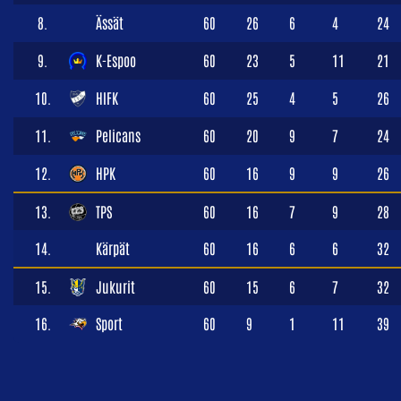
8.
Ässät
60
26
6
4
24
9.
K-Espoo
60
23
5
11
21
10.
HIFK
60
25
4
5
26
11.
Pelicans
60
20
9
7
24
12.
HPK
60
16
9
9
26
13.
TPS
60
16
7
9
28
14.
Kärpät
60
16
6
6
32
15.
Jukurit
60
15
6
7
32
16.
Sport
60
9
1
11
39