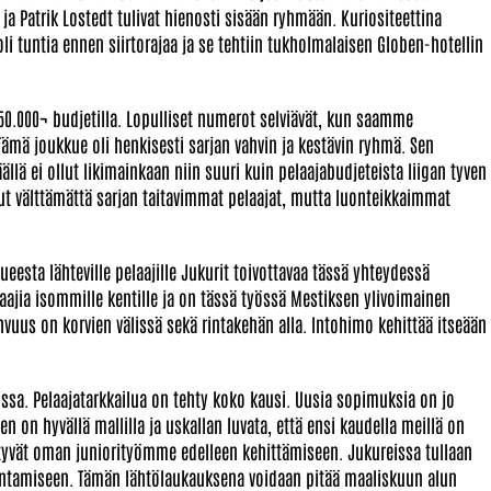
 Patrik Lostedt tulivat hienosti sisään ryhmään. Kuriositeettina
tuntia ennen siirtorajaa ja se tehtiin tukholmalaisen Globen-hotellin
0.000¬ budjetilla. Lopulliset numerot selviävät, kun saamme
mä joukkue oli henkisesti sarjan vahvin ja kestävin ryhmä. Sen
ällä ei ollut likimainkaan niin suuri kuin pelaajabudjeteista liigan tyven
lut välttämättä sarjan taitavimmat pelaajat, mutta luonteikkaimmat
eesta lähteville pelaajille Jukurit toivottavaa tässä yhteydessä
aajia isommille kentille ja on tässä työssä Mestiksen ylivoimainen
hvuus on korvien välissä sekä rintakehän alla. Intohimo kehittää itseään
sa. Pelaajatarkkailua on tehty koko kausi. Uusia sopimuksia on jo
 on hyvällä mallilla ja uskallan luvata, että ensi kaudella meillä on
ittyvät oman juniorityömme edelleen kehittämiseen. Jukureissa tullaan
ntamiseen. Tämän lähtölaukauksena voidaan pitää maaliskuun alun