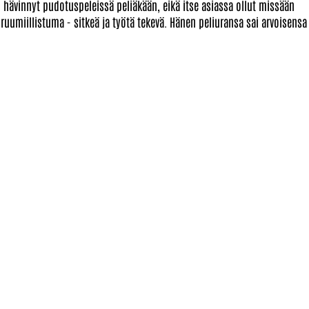
ävinnyt pudotuspeleissä peliäkään, eikä itse asiassa ollut missään
ruumiillistuma - sitkeä ja työtä tekevä. Hänen peliuransa sai arvoisensa