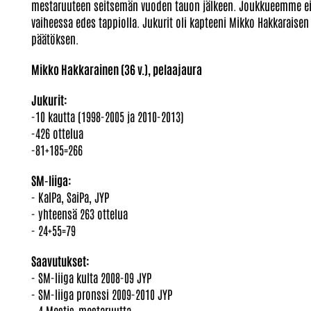
mestaruuteen seitsemän vuoden tauon jälkeen. Joukkueemme ei h
vaiheessa edes tappiolla. Jukurit oli kapteeni Mikko Hakkaraisen 
päätöksen.
Mikko Hakkarainen (36 v.), pelaajaura
Jukurit:
-10 kautta (1998-2005 ja 2010-2013)
-426 ottelua
-81+185=266
SM-liiga:
- KalPa, SaiPa, JYP
- yhteensä 263 ottelua
- 24+55=79
Saavutukset:
- SM-liiga kulta 2008-09 JYP
- SM-liiga pronssi 2009-2010 JYP
- 4 Mestis-mestaruutta