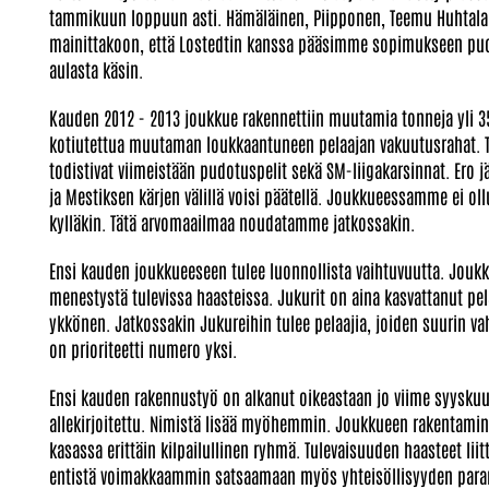
tammikuun loppuun asti. Hämäläinen, Piipponen, Teemu Huhtala ja
mainittakoon, että Lostedtin kanssa pääsimme sopimukseen puoli 
aulasta käsin.
Kauden 2012 - 2013 joukkue rakennettiin muutamia tonneja yli 35
kotiutettua muutaman loukkaantuneen pelaajan vakuutusrahat. Tä
todistivat viimeistään pudotuspelit sekä SM-liigakarsinnat. Ero jä
ja Mestiksen kärjen välillä voisi päätellä. Joukkueessamme ei ol
kylläkin. Tätä arvomaailmaa noudatamme jatkossakin.
Ensi kauden joukkueeseen tulee luonnollista vaihtuvuutta. Joukku
menestystä tulevissa haasteissa. Jukurit on aina kasvattanut pel
ykkönen. Jatkossakin Jukureihin tulee pelaajia, joiden suurin va
on prioriteetti numero yksi.
Ensi kauden rakennustyö on alkanut oikeastaan jo viime syyskuus
allekirjoitettu. Nimistä lisää myöhemmin. Joukkueen rakentaminen
kasassa erittäin kilpailullinen ryhmä. Tulevaisuuden haasteet li
entistä voimakkaammin satsaamaan myös yhteisöllisyyden para