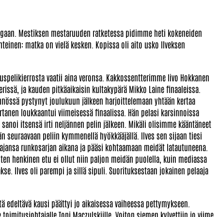
igaan. Mestiksen mestaruuden ratketessa pidimme heti kokeneiden
hteinen: matka on vielä kesken. Kopissa oli aito usko Ilveksen
uspelikierrosta vaatii aina veronsa. Kakkossentterimme Iivo Hokkanen
erissä, ja kauden pitkäaikaisin kultakypärä Mikko Laine finaaleissa.
ännössä pystynyt joulukuun jälkeen harjoittelemaan yhtään kertaa
tanen loukkaantui viimeisessä finaalissa. Hän pelasi karsinnoissa
 sanoi itsensä irti neljännen pelin jälkeen. Mikäli olisimme kääntäneet
n seuraavaan peliin kymmenellä hyökkääjällä. Ilves sen sijaan tiesi
aajansa runkosarjan aikana ja pääsi kohtaamaan meidät latautuneena.
ten henkinen etu ei ollut niin paljon meidän puolella, kuin mediassa
kse. Ilves oli parempi ja sillä sipuli. Suorituksestaan jokainen pelaaja
tä edeltävä kausi päättyi jo aikaisessa vaiheessa pettymykseen.
toimitusjohtajalle Toni Maczulskijlle. Voiton siemen kylvettiin jo viime