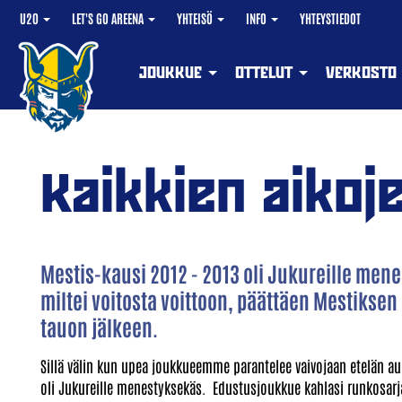
U20
LET'S GO AREENA
YHTEISÖ
INFO
YHTEYSTIEDOT
JOUKKUE
OTTELUT
VERKOSTO
Kaikkien aikoj
Mestis-kausi 2012 - 2013 oli Jukureille me
miltei voitosta voittoon, päättäen Mestiks
tauon jälkeen.
Sillä välin kun upea joukkueemme parantelee vaivojaan etelän au
oli Jukureille menestyksekäs. Edustusjoukkue kahlasi runkosarja