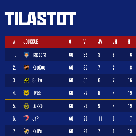
TILASTOT
#
JOUKKUE
O
V
JV
JH
H
1.
Tappara
60
35
3
6
16
2.
KooKoo
60
33
7
2
18
3.
SaiPa
60
31
6
7
16
4.
Ilves
60
29
8
4
19
5.
Lukko
60
28
9
4
19
6.
JYP
60
26
11
6
17
7.
KalPa
60
28
7
6
19