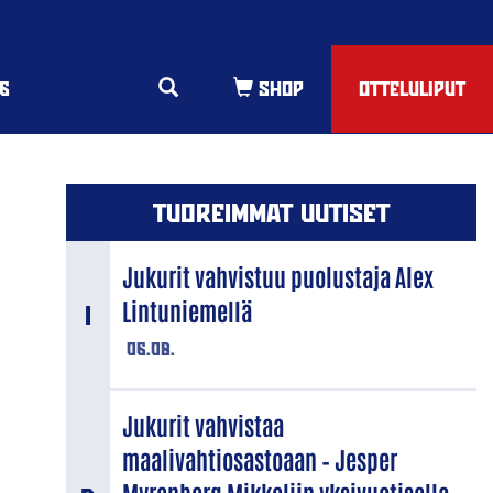
6
OTTELULIPUT
TUOREIMMAT UUTISET
Jukurit vahvistuu puolustaja Alex
Lintuniemellä
06.08.
Jukurit vahvistaa
maalivahtiosastoaan – Jesper