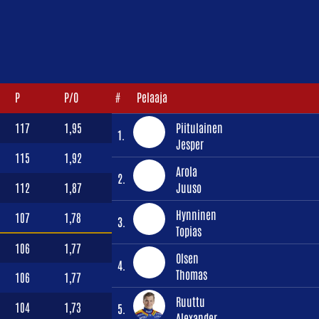
P
P/O
#
Pelaaja
117
1,95
Piitulainen
1.
Jesper
115
1,92
Arola
2.
112
1,87
Juuso
Hynninen
107
1,78
3.
Topias
106
1,77
Olsen
4.
Thomas
106
1,77
Ruuttu
104
1,73
5.
Alexander