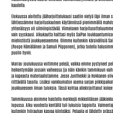
kaudella.
Elokuussa aloitettu jääharjoittelukausi saatiin vietyä läpi ilman
lähtiessämme harjoituskauteen käytännössä pienimmällä mahdolli
yhtenäisyys oli silmiinpistävää. Viimeiseen harjoitusotteluumme
vain syyskausi. Alkukautta haittasi myös SaiPan loukkaantumissuma
miehistöstä joukkueeseemme. Olimme kuitenkin kärsivällisiä SaiPa
(Roope Hämäläinen ja Samuli Piipponen), jotka todella halusim
puolin hyvin.
Marras-joulukuussa voitimme pelejä, vaikka emme pystyneet pelaa
heikentymään jossain vaiheessa (ja näin kävikin tammikuun vaihe
ja kapeasta materiaalistamme. Jesse Juntheikki ja Hokkanen oliva
riittävällä tasolla. Lisäksi vankkumaton asema sarjan piikkipaikall
joukkueeseen ilman tuloksia. Tässä kohtaa allekirjoittanut koke
Tammikuussa aloimme haistella merkkejä mikkeliläisen jääkiekk
lopussa. Alku vuodesta kentällä tuli lukuisia tappioita. Valmenta
kuitenkin työrauhan kasvaa kiinteäksi. Pelaajia ei lähdetty präss