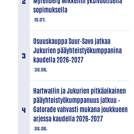
Myrenberg Mikkeliin yksivuotisella
sopimuksella
10.07.
Osuuskauppa Suur-Savo jatkaa
Jukurien pääyhteistyökumppanina
kaudella 2026–2027
30.06.
Hartwallin ja Jukurien pitkäaikainen
pääyhteistyökumppanuus jatkuu –
Gatorade vahvasti mukana joukkueen
arjessa kaudella 2026–2027
26.06.