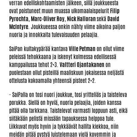
verran edelliskohtaamisten jälkeen, sillä joukkueesta
ovat poistuneet muun muassa ulkomaalaispelurit
Filip
Pyrochta
,
Marc-Oliver Roy
,
Nick Halloran
sekä
David
McIntyre
. Joukkueessa onkin nähty viime aikoina paljon
nuoria ja innokkaita tulevaisuuden pelaajia.
SaiPan kultakypärää kantava
Ville Petman
on ollut viime
peleissä tehokkaana ja iskenyt kolmessa edellisessä
kamppailussa tehot 2+3.
Valtteri Ojantakanen
on
puolestaan ollut pisteillä maaliskuun jokaisessa neljästä
ottelusta kokoamalla yhteensä pisteet 2+2.
- SaiPalla on tosi nuori joukkue, tosi yritteliäs ja taisteleva
porukka. Siellä on hyviä, nuoria pelaajia, joiden kanssa
pitää olla tarkkana. Taistelevat varmasti loppuun asti, eikä
siitäkään pelistä missään tapauksessa helppoa tule.
Liikkuvat myös hyvin ja tykkäävät hallita kiekkoa, niin
meidän pitää pystyä luistelemaan vielä kovemmin ja