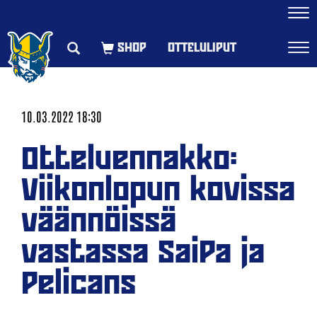
Navi
OTTELULIPUT
Navi
10.03.2022 18:30
Otteluennakko:
Viikonlopun kovissa
väännöissä
vastassa SaiPa ja
Pelicans