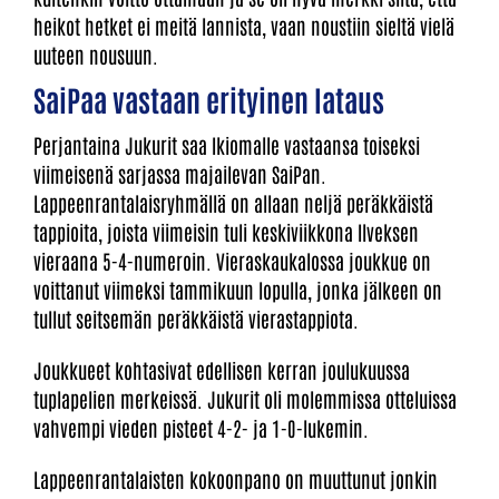
heikot hetket ei meitä lannista, vaan noustiin sieltä vielä
uuteen nousuun.
SaiPaa vastaan erityinen lataus
Perjantaina Jukurit saa Ikiomalle vastaansa toiseksi
viimeisenä sarjassa majailevan SaiPan.
Lappeenrantalaisryhmällä on allaan neljä peräkkäistä
tappioita, joista viimeisin tuli keskiviikkona Ilveksen
vieraana 5-4-numeroin. Vieraskaukalossa joukkue on
voittanut viimeksi tammikuun lopulla, jonka jälkeen on
tullut seitsemän peräkkäistä vierastappiota.
Joukkueet kohtasivat edellisen kerran joulukuussa
tuplapelien merkeissä. Jukurit oli molemmissa otteluissa
vahvempi vieden pisteet 4-2- ja 1-0-lukemin.
Lappeenrantalaisten kokoonpano on muuttunut jonkin