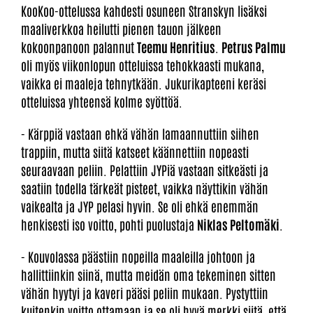
KooKoo-ottelussa kahdesti osuneen Stranskyn lisäksi
maaliverkkoa heilutti pienen tauon jälkeen
kokoonpanoon palannut
Teemu Henritius
.
Petrus Palmu
oli myös viikonlopun otteluissa tehokkaasti mukana,
vaikka ei maaleja tehnytkään. Jukurikapteeni keräsi
otteluissa yhteensä kolme syöttöä.
- Kärppiä vastaan ehkä vähän lamaannuttiin siihen
trappiin, mutta siitä katseet käännettiin nopeasti
seuraavaan peliin. Pelattiin JYPiä vastaan sitkeästi ja
saatiin todella tärkeät pisteet, vaikka näyttikin vähän
vaikealta ja JYP pelasi hyvin. Se oli ehkä enemmän
henkisesti iso voitto, pohti puolustaja
Niklas Peltomäki
.
- Kouvolassa päästiin nopeilla maaleilla johtoon ja
hallittiinkin siinä, mutta meidän oma tekeminen sitten
vähän hyytyi ja kaveri pääsi peliin mukaan. Pystyttiin
kuitenkin voitto ottamaan ja se oli hyvä merkki siitä, että