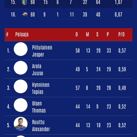
15.
60
15
6
7
32
64
1,07
16.
60
9
1
11
39
40
0,67
#
Pelaaja
O
M
S
P
P/O
Piitulainen
1.
58
13
20
33
0,57
Jesper
Arola
2.
49
5
24
29
0,59
Juuso
Hynninen
3.
57
8
20
28
0,49
Topias
Olsen
4.
44
14
9
23
0,52
Thomas
Ruuttu
5.
44
13
10
23
0,52
Alexander