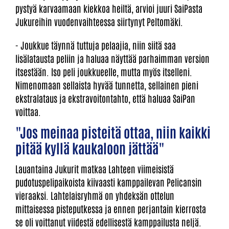
pystyä karvaamaan kiekkoa heiltä, arvioi juuri SaiPasta
Jukureihin vuodenvaihteessa siirtynyt Peltomäki.
- Joukkue täynnä tuttuja pelaajia, niin siitä saa
lisälatausta peliin ja haluaa näyttää parhaimman version
itsestään. Iso peli joukkueelle, mutta myös itselleni.
Nimenomaan sellaista hyvää tunnetta, sellainen pieni
ekstralataus ja ekstravoitontahto, että haluaa SaiPan
voittaa.
"Jos meinaa pisteitä ottaa, niin kaikki
pitää kyllä kaukaloon jättää"
Lauantaina Jukurit matkaa Lahteen viimeisistä
pudotuspelipaikoista kiivaasti kamppailevan Pelicansin
vieraaksi. Lahtelaisryhmä on yhdeksän ottelun
mittaisessa pisteputkessa ja ennen perjantain kierrosta
se oli voittanut viidestä edellisestä kamppailusta neljä.