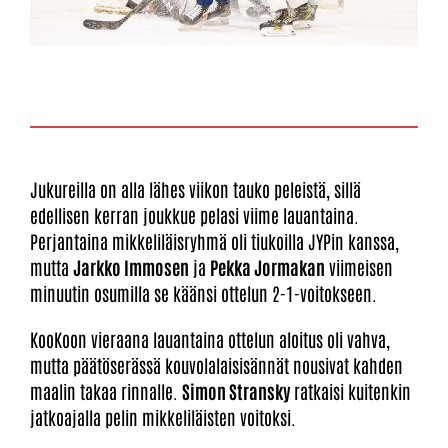
Jukureilla on alla lähes viikon tauko peleistä, sillä
edellisen kerran joukkue pelasi viime lauantaina.
Perjantaina mikkeliläisryhmä oli tiukoilla JYPin kanssa,
mutta
Jarkko Immosen
ja
Pekka Jormakan
viimeisen
minuutin osumilla se käänsi ottelun 2-1-voitokseen.
KooKoon vieraana lauantaina ottelun aloitus oli vahva,
mutta päätöserässä kouvolalaisisännät nousivat kahden
maalin takaa rinnalle.
Simon Stransky
ratkaisi kuitenkin
jatkoajalla pelin mikkeliläisten voitoksi.