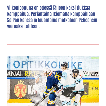
Viikonloppuna on edessä jälleen kaksi tiukkaa
kamppailua. Perjantaina Ikiomalla kamppaillaan
SaiPan kanssa ja lauantaina matkataan Pelicansin
vieraaksi Lahteen.