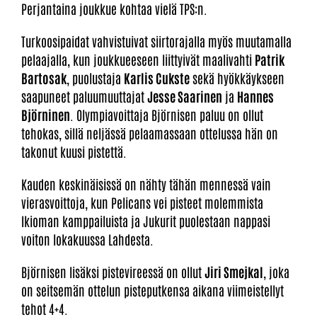
Perjantaina joukkue kohtaa vielä TPS:n.
Turkoosipaidat vahvistuivat siirtorajalla myös muutamalla
pelaajalla, kun joukkueeseen liittyivät maalivahti
Patrik
Bartosak
, puolustaja
Karlis Cukste
sekä hyökkäykseen
saapuneet paluumuuttajat
Jesse Saarinen
ja
Hannes
Björninen
. Olympiavoittaja Björnisen paluu on ollut
tehokas, sillä neljässä pelaamassaan ottelussa hän on
takonut kuusi pistettä.
Kauden keskinäisissä on nähty tähän mennessä vain
vierasvoittoja, kun Pelicans vei pisteet molemmista
Ikioman kamppailuista ja Jukurit puolestaan nappasi
voiton lokakuussa Lahdesta.
Björnisen lisäksi pistevireessä on ollut
Jiri Smejkal
, joka
on seitsemän ottelun pisteputkensa aikana viimeistellyt
tehot 4+4.