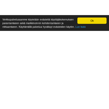
Verkkopalvelussamme käytetään evästeitä käyttäjäkokemuksen
Ok
parantamiseen sekä markkinoinnin kohdentamiseen ja
mittaamiseen. Käyttämällä palvelua hyväksyt evästeiden käytön.
Lue lisää