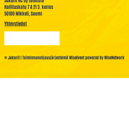
Jukurit HC Oy toimisto
Hallituskatu 7 A 21 3. kerros
50100 Mikkeli, Suomi
Yhteystiedot
© Jukurit
| Toiminnanohjausjärjestelmä
WiseEvent
powered by
WiseNetwork