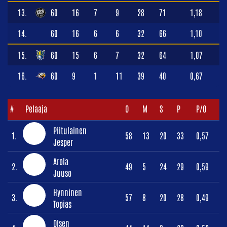
13.
60
16
7
9
28
71
1,18
14.
60
16
6
6
32
66
1,10
15.
60
15
6
7
32
64
1,07
16.
60
9
1
11
39
40
0,67
#
Pelaaja
O
M
S
P
P/O
Piitulainen
1.
58
13
20
33
0,57
Jesper
Arola
2.
49
5
24
29
0,59
Juuso
Hynninen
3.
57
8
20
28
0,49
Topias
Olsen