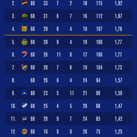
2.
60
33
7
2
18
115
1,92
3.
60
31
6
7
16
112
1,87
4.
60
29
8
4
19
107
1,78
5.
60
28
9
4
19
106
1,77
6.
60
26
11
6
17
106
1,77
7.
60
28
7
6
19
104
1,73
8.
60
26
6
4
24
94
1,57
9.
60
23
5
11
21
90
1,50
10.
60
25
4
5
26
88
1,47
11.
60
20
9
7
24
85
1,42
12.
60
16
9
9
26
75
1,25