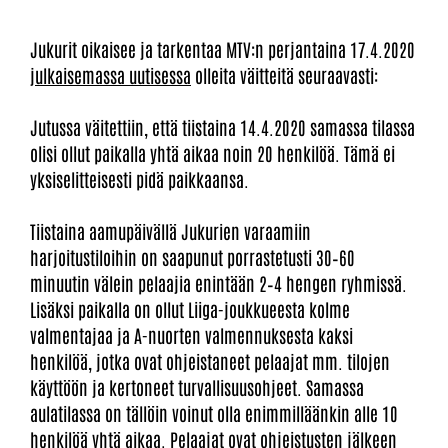
Jukurit oikaisee ja tarkentaa MTV:n perjantaina 17.4.2020
julkaisemassa uutisessa
olleita väitteitä seuraavasti:
Jutussa väitettiin, että tiistaina 14.4.2020 samassa tilassa
olisi ollut paikalla yhtä aikaa noin 20 henkilöä. Tämä ei
yksiselitteisesti pidä paikkaansa.
Tiistaina aamupäivällä Jukurien varaamiin
harjoitustiloihin on saapunut porrastetusti 30–60
minuutin välein pelaajia enintään 2–4 hengen ryhmissä.
Lisäksi paikalla on ollut Liiga-joukkueesta kolme
valmentajaa ja A-nuorten valmennuksesta kaksi
henkilöä, jotka ovat ohjeistaneet pelaajat mm. tilojen
käyttöön ja kertoneet turvallisuusohjeet. Samassa
aulatilassa on tällöin voinut olla enimmilläänkin alle 10
henkilöä yhtä aikaa. Pelaajat ovat ohjeistusten jälkeen