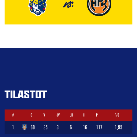
VS.
TILASTOT
#
O
V
JV
JH
H
P
P/O
1.
60
35
3
6
16
117
1,95