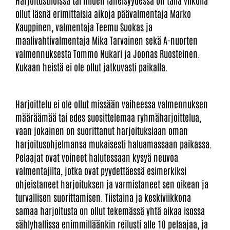
ollut läsnä erimittaisia aikoja päävalmentaja Marko
Kauppinen, valmentaja Teemu Suokas ja
maalivahtivalmentaja Mika Tarvainen sekä A-nuorten
valmennuksesta Tommo Nukari ja Joonas Ruosteinen.
Kukaan heistä ei ole ollut jatkuvasti paikalla.
Harjoittelu ei ole ollut missään vaiheessa valmennuksen
määräämää tai edes suosittelemaa ryhmäharjoittelua,
vaan jokainen on suorittanut harjoituksiaan oman
harjoitusohjelmansa mukaisesti haluamassaan paikassa.
Pelaajat ovat voineet halutessaan kysyä neuvoa
valmentajilta, jotka ovat pyydettäessä esimerkiksi
ohjeistaneet harjoituksen ja varmistaneet sen oikean ja
turvallisen suorittamisen. Tiistaina ja keskiviikkona
samaa harjoitusta on ollut tekemässä yhtä aikaa isossa
sählyhallissa enimmilläänkin reilusti alle 10 pelaajaa, ja