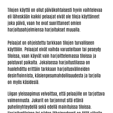
Tilojen käyttö on ollut päiväkohtaisesti hyvin vaihtelevaa
eli läheskään kaikki pelaajat eivät ole tiloja käyttäneet
joka päivä, vaan he ovat suorittaneet omien
harjoitusohjelmiensa harjoitukset muualla.
Pelaajat on ohjeistettu tarkkaan tilojen turvalliseen
käyttöön. Pelaajat eivät vaihda varusteitaan tai peseydy
tiloissa, vaan käyvät vain harjoittelemassa tiloissa ja
poistuvat paikalta. Jokaisessa harjoitustilassa on
huolehdittu erittäin tarkkaan harjoitusvälineiden
desinfioinnista, käsienpesumahdollisuudesta ja tarjolla
on myös käsidesiä.
Liigan yleissopimus velvoittaa, että pelaajille on tarjottava
valmennusta. Jukurit on tarjonnut sitä etänä
puhelinyhteydellä sekä edellä mainituissa tiloissa.
Harjoitustiloissa tai niiden läheisyydessä on tällä viikolla