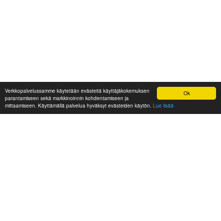
Verkkopalvelussamme käytetään evästeitä käyttäjäkokemuksen
Ok
parantamiseen sekä markkinoinnin kohdentamiseen ja
mittaamiseen. Käyttämällä palvelua hyväksyt evästeiden käytön.
Lue lisää