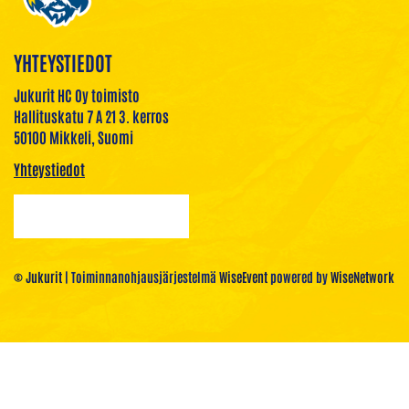
YHTEYSTIEDOT
Jukurit HC Oy toimisto
Hallituskatu 7 A 21 3. kerros
50100 Mikkeli, Suomi
Yhteystiedot
© Jukurit
| Toiminnanohjausjärjestelmä
WiseEvent
powered by
WiseNetwork