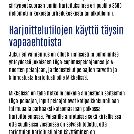
siirtyneet suoraan omiin harjoituksiinsa eri puolille 3500
neliömetrin kokoista urheilukeskusta tai ulkotiloihin.
Harjoittelutilojen käyttö täysin
vapaaehtoista
Jukurien valmennus on ollut kirjallisesti ja puhelimitse
yhteydessä jokaiseen Liiga-sopimuspelaajaansa ja A-
nuorten pelaajaan, ja tiedustellut pelaajien tarvetta ja
kiinnostusta harjoitustiloille Mikkelissä.
Mikkelissä on tällä hetkellä paikalla ainoastaan seitsemän
Liiga-pelaajaa, loput pelaajat ovat kotipaikkakunnillaan
tai muualla parhaaksi katsomassaan paikassa
harjoittelemassa. Pelaajille annetuissa sekä kirjallisissa
että suullisissa viesteissä on selvästi todettu, että
tarjottujen harjoitustilojen käyttäminen on