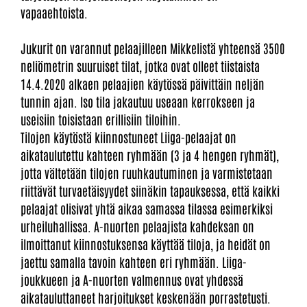
vapaaehtoista.
Jukurit on varannut pelaajilleen Mikkelistä yhteensä 3500
neliömetrin suuruiset tilat, jotka ovat olleet tiistaista
14.4.2020 alkaen pelaajien käytössä päivittäin neljän
tunnin ajan. Iso tila jakautuu useaan kerrokseen ja
useisiin toisistaan erillisiin tiloihin.
Tilojen käytöstä kiinnostuneet Liiga-pelaajat on
aikataulutettu kahteen ryhmään (3 ja 4 hengen ryhmät),
jotta vältetään tilojen ruuhkautuminen ja varmistetaan
riittävät turvaetäisyydet siinäkin tapauksessa, että kaikki
pelaajat olisivat yhtä aikaa samassa tilassa esimerkiksi
urheiluhallissa. A-nuorten pelaajista kahdeksan on
ilmoittanut kiinnostuksensa käyttää tiloja, ja heidät on
jaettu samalla tavoin kahteen eri ryhmään. Liiga-
joukkueen ja A-nuorten valmennus ovat yhdessä
aikatauluttaneet harjoitukset keskenään porrastetusti.