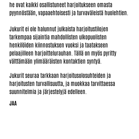
he ovat kaikki osallistuneet harjoitukseen omasta
pyynnöstään, vapaaehtoisesti ja turvaväleistä huolehtien.
Jukurit ei ole halunnut julkaista harjoitustilojen
tarkempaa sijaintia mahdollisten ulkopuolisten
henkilöiden kiinnostuksen vuoksi ja taatakseen
pelaajilleen harjoittelurauhan. Tällä on myös pyritty
välttämään ylimääräisten kontaktien syntyä.
Jukurit seuraa tarkkaan harjoitusolosuhteiden ja
harjoitusten turvallisuutta, ja muokkaa tarvittaessa
suunnitelmia ja järjestelyjä edelleen.