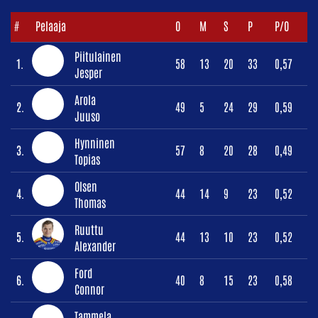
#
Pelaaja
O
M
S
P
P/O
Piitulainen
1.
58
13
20
33
0,57
Jesper
Arola
2.
49
5
24
29
0,59
Juuso
Hynninen
3.
57
8
20
28
0,49
Topias
Olsen
4.
44
14
9
23
0,52
Thomas
Ruuttu
5.
44
13
10
23
0,52
Alexander
Ford
6.
40
8
15
23
0,58
Connor
Tammela