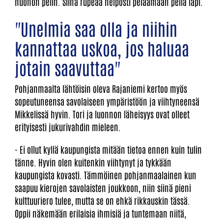
huonon pelin. Siinä rupeaa helposti pelaamaan peliä läpi.
"Unelmia saa olla ja niihin
kannattaa uskoa, jos haluaa
jotain saavuttaa"
Pohjanmaalta lähtöisin oleva Rajaniemi kertoo myös
sopeutuneensa savolaiseen ympäristöön ja viihtyneensä
Mikkelissä hyvin. Tori ja luonnon läheisyys ovat olleet
erityisesti jukurivahdin mieleen.
- Ei ollut kyllä kaupungista mitään tietoa ennen kuin tulin
tänne. Hyvin olen kuitenkin viihtynyt ja tykkään
kaupungista kovasti. Tämmöinen pohjanmaalainen kun
saapuu kierojen savolaisten joukkoon, niin siinä pieni
kulttuuriero tulee, mutta se on ehkä rikkauskin tässä.
Oppii näkemään erilaisia ihmisiä ja tuntemaan niitä,