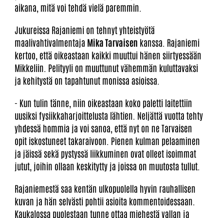
aikana, mitä voi tehdä vielä paremmin.
Jukureissa Rajaniemi on tehnyt yhteistyötä
maalivahtivalmentaja
Mika Tarvaisen
kanssa. Rajaniemi
kertoo, että oikeastaan kaikki muuttui hänen siirtyessään
Mikkeliin. Pelityyli on muuttunut vähemmän kuluttavaksi
ja kehitystä on tapahtunut monissa asioissa.
- Kun tulin tänne, niin oikeastaan koko paletti laitettiin
uusiksi fysiikkaharjoittelusta lähtien. Neljättä vuotta tehty
yhdessä hommia ja voi sanoa, että nyt on ne Tarvaisen
opit iskostuneet takaraivoon. Pienen kulman pelaaminen
ja jäissä sekä pystyssä liikkuminen ovat olleet isoimmat
jutut, joihin ollaan keskitytty ja joissa on muutosta tullut.
Rajaniemestä saa kentän ulkopuolella hyvin rauhallisen
kuvan ja hän selvästi pohtii asioita kommentoidessaan.
Kaukalossa puolestaan tunne ottaa miehestä vallan ja