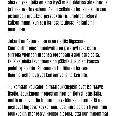
ainakin yksi, jolla on aina hyvä mieli. Odottaa aina innolla
ja tulee ovelle vastaan. Se on sellainen henkireikä ja saa
pistämään ajatuksia perspektiiviin. Unohtaa helposti
kaiken muun, kun sen kanssa touhuaa, Rajaniemi
muotoilee.
Jukurit on Rajaniemen uran neljäs liigaseura.
Kunnianhimoinen maalivahti on pyrkinyt jokaisella
siirrolla viemään uraansa eteenpäin askel askeleelta.
Tällä kaudella tavoitteena on päästä Jukurien kanssa
pudotuspeleihin. Pidemmän tähtäimen haaveet
Rajaniemeltä löytyvät kansainvälisiltä kentiltä.
- Ulkomaan kaukalot ja maajoukkuepelit ovat iso haave
itselle. Joukkueen menestyminen on tietysti etusijalla,
mutta maalivahdin homma on vähän sellainen, että ne
menevät linjassa keskenään. Jos minä pelaan hyvin, niin
joukkuekin menestyy. Helppo ajatella, että kun molemmat