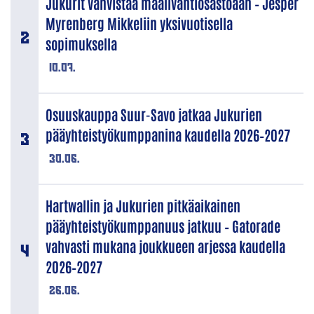
Jukurit vahvistaa maalivahtiosastoaan – Jesper
Myrenberg Mikkeliin yksivuotisella
sopimuksella
10.07.
Osuuskauppa Suur-Savo jatkaa Jukurien
pääyhteistyökumppanina kaudella 2026–2027
30.06.
Hartwallin ja Jukurien pitkäaikainen
pääyhteistyökumppanuus jatkuu – Gatorade
vahvasti mukana joukkueen arjessa kaudella
2026–2027
26.06.