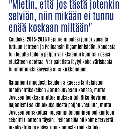
"Mietin, että jos tästä jotenkin
selviän, niin mikään ei tunnu
enää koskaan miltään"
Kaudeksi 2015-2016 Rajaniemi palasi juniorivuosilta
tuttuun Lahteen ja Pelicansin liigamiehistöön. Kaudesta
tuli lopulta todella paljon värikkäämpi kuin hän osasi
etukäteen odottaa. Väripaletista löytyi koko väriskaala
tummimmista sävyistä aina kirkkaimpiin.
Rajaniemi muodosti kauden alkaessa lahtelaisten
maalivahtikaksikon
Janne Juvosen
kanssa, mutta
Juvosen loukkaannuttua mukaan tuli
Niko Hovinen
.
Rajaniemi saikin alkukaudesta paljon vastuuta, mutta
Juvosen ennakoitua nopeampi toipuminen pelikuntoon
sekoitti tilanteen täysin. Pelicansilla oli kolme tervettä
maalivahtia ja epävarmuus omasta roolista teki