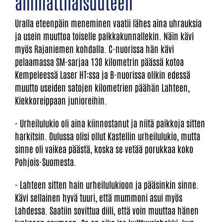
ammattilaisuuteen
Uralla eteenpäin meneminen vaatii lähes aina uhrauksia
ja usein muuttoa toiselle paikkakunnallekin. Näin kävi
myös Rajaniemen kohdalla. C-nuorissa hän kävi
pelaamassa SM-sarjaa 130 kilometrin päässä kotoa
Kempeleessä Laser HT:ssa ja B-nuorissa olikin edessä
muutto useiden satojen kilometrien päähän Lahteen,
Kiekkoreippaan junioreihin.
- Urheilulukio oli aina kiinnostanut ja niitä paikkoja sitten
harkitsin. Oulussa olisi ollut Kastellin urheilulukio, mutta
sinne oli vaikea päästä, koska se vetää porukkaa koko
Pohjois-Suomesta.
- Lahteen sitten hain urheilulukioon ja pääsinkin sinne.
Kävi sellainen hyvä tuuri, että mummoni asui myös
Lahdessa. Saatiin sovittua diili, että voin muuttaa hänen