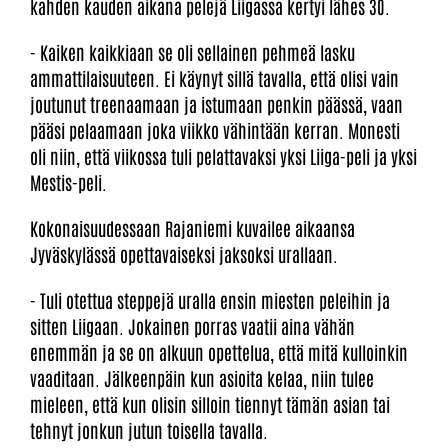
kahden kauden aikana pelejä Liigassa kertyi lähes 30.
- Kaiken kaikkiaan se oli sellainen pehmeä lasku
ammattilaisuuteen. Ei käynyt sillä tavalla, että olisi vain
joutunut treenaamaan ja istumaan penkin päässä, vaan
pääsi pelaamaan joka viikko vähintään kerran. Monesti
oli niin, että viikossa tuli pelattavaksi yksi Liiga-peli ja yksi
Mestis-peli.
Kokonaisuudessaan Rajaniemi kuvailee aikaansa
Jyväskylässä opettavaiseksi jaksoksi urallaan.
- Tuli otettua steppejä uralla ensin miesten peleihin ja
sitten Liigaan. Jokainen porras vaatii aina vähän
enemmän ja se on alkuun opettelua, että mitä kulloinkin
vaaditaan. Jälkeenpäin kun asioita kelaa, niin tulee
mieleen, että kun olisin silloin tiennyt tämän asian tai
tehnyt jonkun jutun toisella tavalla.