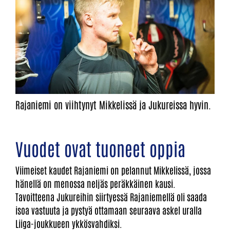
Rajaniemi on viihtynyt Mikkelissä ja Jukureissa hyvin.
Vuodet ovat tuoneet oppia
Viimeiset kaudet Rajaniemi on pelannut Mikkelissä, jossa
hänellä on menossa neljäs peräkkäinen kausi.
Tavoitteena Jukureihin siirtyessä Rajaniemellä oli saada
isoa vastuuta ja pystyä ottamaan seuraava askel uralla
Liiga-joukkueen ykkösvahdiksi.