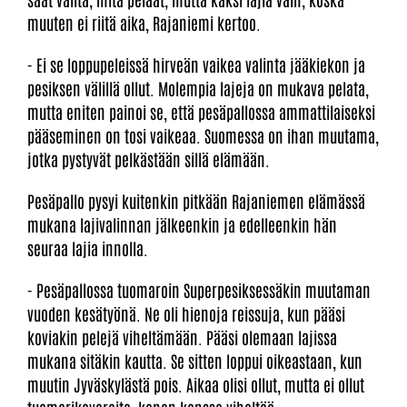
muuten ei riitä aika, Rajaniemi kertoo.
- Ei se loppupeleissä hirveän vaikea valinta jääkiekon ja
pesiksen välillä ollut. Molempia lajeja on mukava pelata,
mutta eniten painoi se, että pesäpallossa ammattilaiseksi
pääseminen on tosi vaikeaa. Suomessa on ihan muutama,
jotka pystyvät pelkästään sillä elämään.
Pesäpallo pysyi kuitenkin pitkään Rajaniemen elämässä
mukana lajivalinnan jälkeenkin ja edelleenkin hän
seuraa lajia innolla.
- Pesäpallossa tuomaroin Superpesiksessäkin muutaman
vuoden kesätyönä. Ne oli hienoja reissuja, kun pääsi
koviakin pelejä viheltämään. Pääsi olemaan lajissa
mukana sitäkin kautta. Se sitten loppui oikeastaan, kun
muutin Jyväskylästä pois. Aikaa olisi ollut, mutta ei ollut