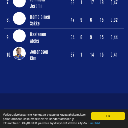
7.
38
1
17
18
0,47
Jeremi
Hämäläinen
8.
47
9
6
15
0,32
Sakke
Haatanen
9.
34
6
9
15
0,44
Aleks
Johansson
10.
37
1
14
15
0,41
Kim
Verkkopalvelussamme käytetään evästeitä käyttäjäkokemuksen
Ok
parantamiseen sekä markkinoinnin kohdentamiseen ja
mittaamiseen. Käyttämällä palvelua hyväksyt evästeiden käytön.
Lue lisää