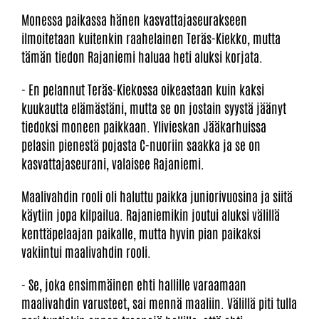
Monessa paikassa hänen kasvattajaseurakseen
ilmoitetaan kuitenkin raahelainen Teräs-Kiekko, mutta
tämän tiedon Rajaniemi haluaa heti aluksi korjata.
- En pelannut Teräs-Kiekossa oikeastaan kuin kaksi
kuukautta elämästäni, mutta se on jostain syystä jäänyt
tiedoksi moneen paikkaan. Ylivieskan Jääkarhuissa
pelasin pienestä pojasta C-nuoriin saakka ja se on
kasvattajaseurani, valaisee Rajaniemi.
Maalivahdin rooli oli haluttu paikka juniorivuosina ja siitä
käytiin jopa kilpailua. Rajaniemikin joutui aluksi välillä
kenttäpelaajan paikalle, mutta hyvin pian paikaksi
vakiintui maalivahdin rooli.
- Se, joka ensimmäinen ehti hallille varaamaan
maalivahdin varusteet, sai mennä maaliin. Välillä piti tulla