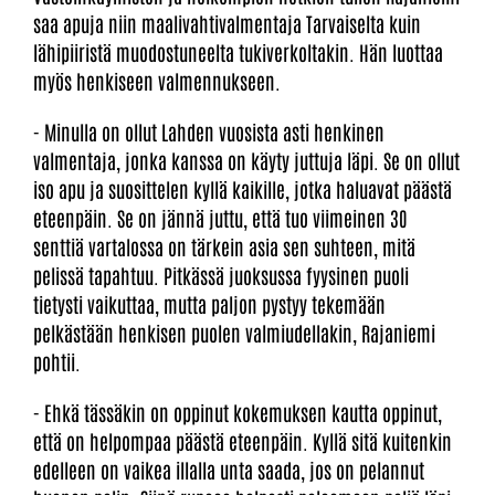
saa apuja niin maalivahtivalmentaja Tarvaiselta kuin
lähipiiristä muodostuneelta tukiverkoltakin. Hän luottaa
myös henkiseen valmennukseen.
- Minulla on ollut Lahden vuosista asti henkinen
valmentaja, jonka kanssa on käyty juttuja läpi. Se on ollut
iso apu ja suosittelen kyllä kaikille, jotka haluavat päästä
eteenpäin. Se on jännä juttu, että tuo viimeinen 30
senttiä vartalossa on tärkein asia sen suhteen, mitä
pelissä tapahtuu. Pitkässä juoksussa fyysinen puoli
tietysti vaikuttaa, mutta paljon pystyy tekemään
pelkästään henkisen puolen valmiudellakin, Rajaniemi
pohtii.
- Ehkä tässäkin on oppinut kokemuksen kautta oppinut,
että on helpompaa päästä eteenpäin. Kyllä sitä kuitenkin
edelleen on vaikea illalla unta saada, jos on pelannut