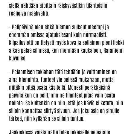
siellä nähdään ajoittain räiskyvästikin tilanteisiin
reagoiva maalivahti.
- Pelipäivinä olen ehkä hieman sulkeutuneempi ja
enemmän omissa ajatuksissani kuin normaalisti.
Kilpailuvietti on tietysti myös kova ja sellainen pieni liekki
alkaa palaa silmissä, kun mennään kaukaloon, Rajaniemi
kuvailee.
- Pelaamisen takiahan tätä tehdään ja voittaminen on
aina hienointa. Tunteet vie pelissä mukanaan, mutta
niitäkin pitää osata käsitellä. Monesti peräkkäisinä
päivinä kun on pelit, niin ne tilanteet pitää vain osata
nollata. Se kuitenkin on niin, että jos häviö ei ketuta, niin
silloin kannattaa siirtyä sivuun. Jos joku asia on sinulle
tärkeä, niin kyllähän se silloin tuntuu.
Jääkiekossa väistämättä tulee jokaiselle pelaajalle