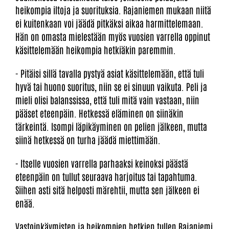
heikompia iltoja ja suorituksia. Rajaniemen mukaan niitä
ei kuitenkaan voi jäädä pitkäksi aikaa harmittelemaan.
Hän on omasta mielestään myös vuosien varrella oppinut
käsittelemään heikompia hetkiäkin paremmin.
- Pitäisi sillä tavalla pystyä asiat käsittelemään, että tuli
hyvä tai huono suoritus, niin se ei sinuun vaikuta. Peli ja
mieli olisi balanssissa, että tuli mitä vain vastaan, niin
pääset eteenpäin. Hetkessä eläminen on siinäkin
tärkeintä. Isompi läpikäyminen on pelien jälkeen, mutta
siinä hetkessä on turha jäädä miettimään.
- Itselle vuosien varrella parhaaksi keinoksi päästä
eteenpäin on tullut seuraava harjoitus tai tapahtuma.
Siihen asti sitä helposti märehtii, mutta sen jälkeen ei
enää.
Vastoinkäymisten ja heikompien hetkien tullen Rajaniemi