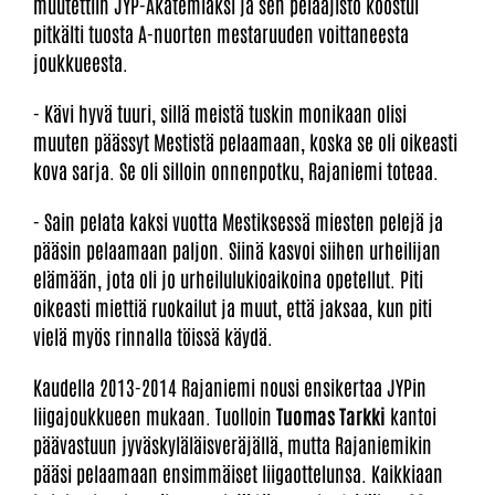
muutettiin JYP-Akatemiaksi ja sen pelaajisto koostui
pitkälti tuosta A-nuorten mestaruuden voittaneesta
joukkueesta.
- Kävi hyvä tuuri, sillä meistä tuskin monikaan olisi
muuten päässyt Mestistä pelaamaan, koska se oli oikeasti
kova sarja. Se oli silloin onnenpotku, Rajaniemi toteaa.
- Sain pelata kaksi vuotta Mestiksessä miesten pelejä ja
pääsin pelaamaan paljon. Siinä kasvoi siihen urheilijan
elämään, jota oli jo urheilulukioaikoina opetellut. Piti
oikeasti miettiä ruokailut ja muut, että jaksaa, kun piti
vielä myös rinnalla töissä käydä.
Kaudella 2013-2014 Rajaniemi nousi ensikertaa JYPin
liigajoukkueen mukaan. Tuolloin
Tuomas Tarkki
kantoi
päävastuun jyväskyläläisveräjällä, mutta Rajaniemikin
pääsi pelaamaan ensimmäiset liigaottelunsa. Kaikkiaan