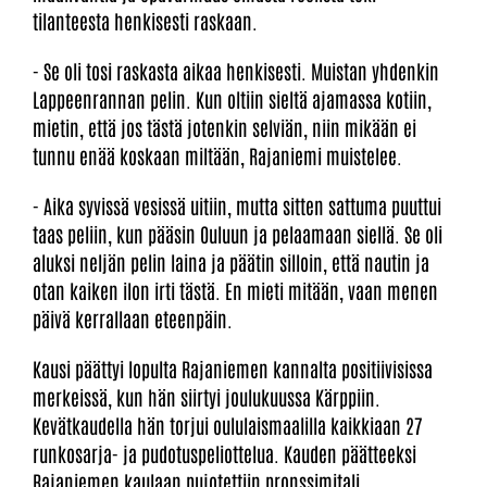
tilanteesta henkisesti raskaan.
- Se oli tosi raskasta aikaa henkisesti. Muistan yhdenkin
Lappeenrannan pelin. Kun oltiin sieltä ajamassa kotiin,
mietin, että jos tästä jotenkin selviän, niin mikään ei
tunnu enää koskaan miltään, Rajaniemi muistelee.
- Aika syvissä vesissä uitiin, mutta sitten sattuma puuttui
taas peliin, kun pääsin Ouluun ja pelaamaan siellä. Se oli
aluksi neljän pelin laina ja päätin silloin, että nautin ja
otan kaiken ilon irti tästä. En mieti mitään, vaan menen
päivä kerrallaan eteenpäin.
Kausi päättyi lopulta Rajaniemen kannalta positiivisissa
merkeissä, kun hän siirtyi joulukuussa Kärppiin.
Kevätkaudella hän torjui oululaismaalilla kaikkiaan 27
runkosarja- ja pudotuspeliottelua. Kauden päätteeksi
Rajaniemen kaulaan pujotettiin pronssimitali.