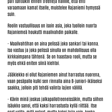
pari tuntiakin ennen treenejä hallille, että ehti
varaamaan kamat itselle, muistelee Rajaniemi hymyssä
suin.
Roolin vastuullisuus on isoin asia, joka tuolloin nuorta
Rajaniemeä houkutti maalivahdin paikalle.
- Maalivahtihan on aina pelissä joko sankari tai konna.
Iso vastuu ja joka pelissä sinulla on mahdollisuus olla
kirkkaimpana tähtenä. Se on haastava rooli, mutta se
myös ehkä eniten siinä kiehtoi.
Jääkiekko ei ollut Rajaniemen ainut harrastus nuorena,
vaan pesäpallo kulki sen rinnalla aina B-juniori-ikäiseksi
saakka, jolloin piti tehdä valinta lajien välillä.
- Kävin minä joskus jalkapallotreeneissäkin, mutta siihen
isäukko sanoi, että kaksi harrastusta kyllä riittää. Itse
saat valita, mitä pelaat, mutta kaksi lajia vain, koska