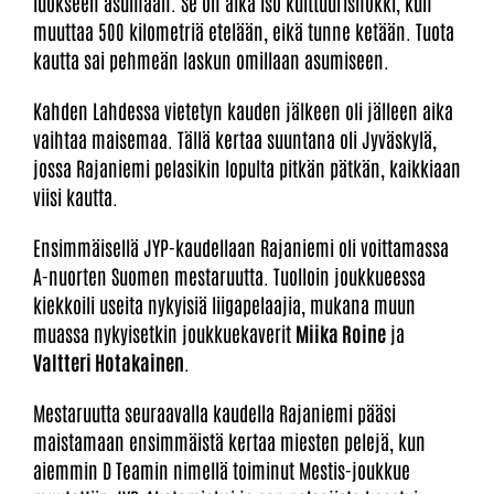
luokseen asumaan. Se on aika iso kulttuurishokki, kun
muuttaa 500 kilometriä etelään, eikä tunne ketään. Tuota
kautta sai pehmeän laskun omillaan asumiseen.
Kahden Lahdessa vietetyn kauden jälkeen oli jälleen aika
vaihtaa maisemaa. Tällä kertaa suuntana oli Jyväskylä,
jossa Rajaniemi pelasikin lopulta pitkän pätkän, kaikkiaan
viisi kautta.
Ensimmäisellä JYP-kaudellaan Rajaniemi oli voittamassa
A-nuorten Suomen mestaruutta. Tuolloin joukkueessa
kiekkoili useita nykyisiä liigapelaajia, mukana muun
muassa nykyisetkin joukkuekaverit
Miika Roine
ja
Valtteri Hotakainen
.
Mestaruutta seuraavalla kaudella Rajaniemi pääsi
maistamaan ensimmäistä kertaa miesten pelejä, kun
aiemmin D Teamin nimellä toiminut Mestis-joukkue