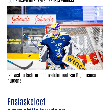
tuomarikavereita, kenen kanssa viheltää.
Iso vastuu kiehtoi maalivahdin roolissa Rajaniemeä
nuorena.
Ensiaskeleet