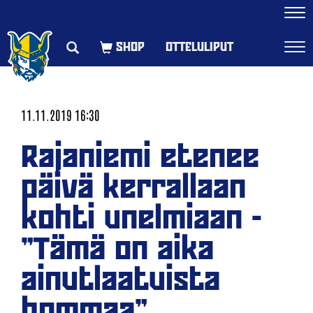
Navi
OTTELULIPUT
Navi
11.11.2019 16:30
Rajaniemi etenee
päivä kerrallaan
kohti unelmiaan -
"Tämä on aika
ainutlaatuista
hommaa"