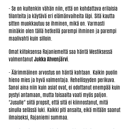
- Se on kuitenkin vähän niin, että on kohdattava erilaisia
tilanteita ja käytävä eri elämänvaiheita läpi. Sitä kautta
sitten muokkautuu se ihminen, mikä on. Varmasti
minäkin olen tällä hetkellä parempi ihminen ja parempi
maalivahti kuin silloin.
Omat kiitoksensa Rajaniemeltä saa häntä Mestiksessä
valmentanut
Jukka Ahvenjärvi
.
- Äärimmäinen arvostus on häntä kohtaan. Kaikin puolin
hieno mies ja hyvä valmentaja. Rehellisyyden perikuva.
Sanoi aina niin kuin asiat ovat, ei odottanut enempää kuin
pystyi antamaan, mutta toisaalta vaati myös paljon.
"Jusulle" siitä propsit, että sitä ei kiinnostanut, mitä
sinulla selässä luki. Kaikki piti ansaita, eikä mitään saanut
ilmaiseksi, Rajaniemi summaa.