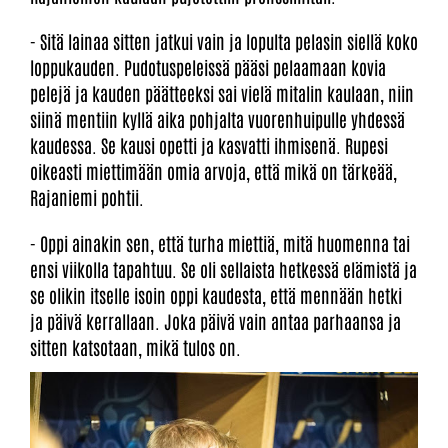
- Sitä lainaa sitten jatkui vain ja lopulta pelasin siellä koko
loppukauden. Pudotuspeleissä pääsi pelaamaan kovia
pelejä ja kauden päätteeksi sai vielä mitalin kaulaan, niin
siinä mentiin kyllä aika pohjalta vuorenhuipulle yhdessä
kaudessa. Se kausi opetti ja kasvatti ihmisenä. Rupesi
oikeasti miettimään omia arvoja, että mikä on tärkeää,
Rajaniemi pohtii.
- Oppi ainakin sen, että turha miettiä, mitä huomenna tai
ensi viikolla tapahtuu. Se oli sellaista hetkessä elämistä ja
se olikin itselle isoin oppi kaudesta, että mennään hetki
ja päivä kerrallaan. Joka päivä vain antaa parhaansa ja
sitten katsotaan, mikä tulos on.