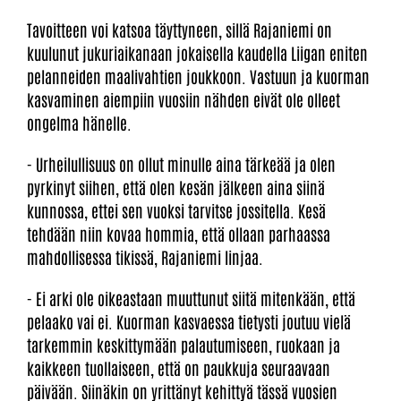
Tavoitteen voi katsoa täyttyneen, sillä Rajaniemi on
kuulunut jukuriaikanaan jokaisella kaudella Liigan eniten
pelanneiden maalivahtien joukkoon. Vastuun ja kuorman
kasvaminen aiempiin vuosiin nähden eivät ole olleet
ongelma hänelle.
- Urheilullisuus on ollut minulle aina tärkeää ja olen
pyrkinyt siihen, että olen kesän jälkeen aina siinä
kunnossa, ettei sen vuoksi tarvitse jossitella. Kesä
tehdään niin kovaa hommia, että ollaan parhaassa
mahdollisessa tikissä, Rajaniemi linjaa.
- Ei arki ole oikeastaan muuttunut siitä mitenkään, että
pelaako vai ei. Kuorman kasvaessa tietysti joutuu vielä
tarkemmin keskittymään palautumiseen, ruokaan ja
kaikkeen tuollaiseen, että on paukkuja seuraavaan
päivään. Siinäkin on yrittänyt kehittyä tässä vuosien