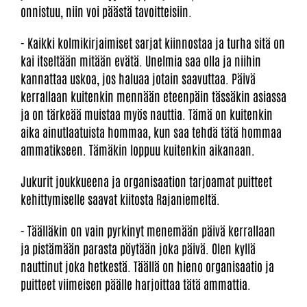
onnistuu, niin voi päästä tavoitteisiin.
- Kaikki kolmikirjaimiset sarjat kiinnostaa ja turha sitä on
kai itseltään mitään evätä. Unelmia saa olla ja niihin
kannattaa uskoa, jos haluaa jotain saavuttaa. Päivä
kerrallaan kuitenkin mennään eteenpäin tässäkin asiassa
ja on tärkeää muistaa myös nauttia. Tämä on kuitenkin
aika ainutlaatuista hommaa, kun saa tehdä tätä hommaa
ammatikseen. Tämäkin loppuu kuitenkin aikanaan.
Jukurit joukkueena ja organisaation tarjoamat puitteet
kehittymiselle saavat kiitosta Rajaniemeltä.
- Täälläkin on vain pyrkinyt menemään päivä kerrallaan
ja pistämään parasta pöytään joka päivä. Olen kyllä
nauttinut joka hetkestä. Täällä on hieno organisaatio ja
puitteet viimeisen päälle harjoittaa tätä ammattia.