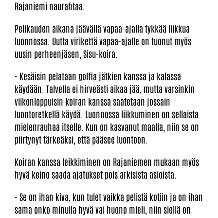
Rajaniemi naurahtaa.
Pelikauden aikana jäävällä vapaa-ajalla tykkää liikkua
luonnossa. Uutta virikettä vapaa-ajalle on tuonut myös
uusin perheenjäsen, Sisu-koira.
- Kesäisin pelataan golfia jätkien kanssa ja kalassa
käydään. Talvella ei hirveästi aikaa jää, mutta varsinkin
viikonloppuisin koiran kanssa saatetaan jossain
luontoretkellä käydä. Luonnossa liikkuminen on sellaista
mielenrauhaa itselle. Kun on kasvanut maalla, niin se on
piirtynyt tärkeäksi, että pääsee luontoon.
Koiran kanssa leikkiminen on Rajaniemen mukaan myös
hyvä keino saada ajatukset pois arkisista asioista.
- Se on ihan kiva, kun tulet vaikka pelistä kotiin ja on ihan
sama onko minulla hyvä vai huono mieli, niin siellä on