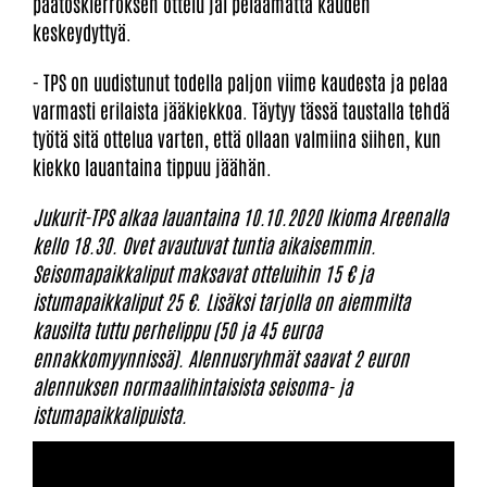
päätöskierroksen ottelu jäi pelaamatta kauden
keskeydyttyä.
- TPS on uudistunut todella paljon viime kaudesta ja pelaa
varmasti erilaista jääkiekkoa. Täytyy tässä taustalla tehdä
työtä sitä ottelua varten, että ollaan valmiina siihen, kun
kiekko lauantaina tippuu jäähän.
Jukurit-TPS alkaa lauantaina 10.10.2020 Ikioma Areenalla
kello 18.30. Ovet avautuvat tuntia aikaisemmin.
Seisomapaikkaliput maksavat otteluihin 15 € ja
istumapaikkaliput 25 €. Lisäksi tarjolla on aiemmilta
kausilta tuttu perhelippu (50 ja 45 euroa
ennakkomyynnissä). Alennusryhmät saavat 2 euron
alennuksen normaalihintaisista seisoma- ja
istumapaikkalipuista.