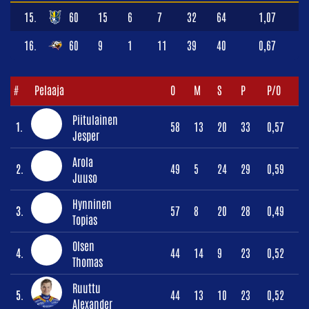
15.
60
15
6
7
32
64
1,07
16.
60
9
1
11
39
40
0,67
#
Pelaaja
O
M
S
P
P/O
Piitulainen
1.
58
13
20
33
0,57
Jesper
Arola
2.
49
5
24
29
0,59
Juuso
Hynninen
3.
57
8
20
28
0,49
Topias
Olsen
4.
44
14
9
23
0,52
Thomas
Ruuttu
5.
44
13
10
23
0,52
Alexander