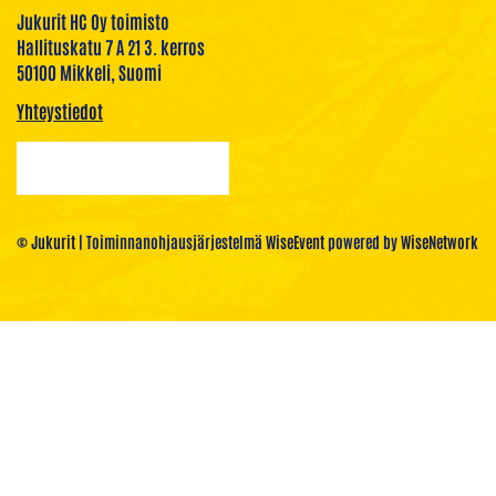
Jukurit HC Oy toimisto
Hallituskatu 7 A 21 3. kerros
50100 Mikkeli, Suomi
Yhteystiedot
© Jukurit
| Toiminnanohjausjärjestelmä
WiseEvent
powered by
WiseNetwork