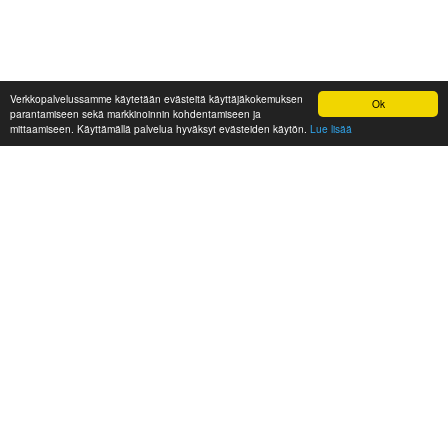
Verkkopalvelussamme käytetään evästeitä käyttäjäkokemuksen
Ok
parantamiseen sekä markkinoinnin kohdentamiseen ja
mittaamiseen. Käyttämällä palvelua hyväksyt evästeiden käytön.
Lue lisää