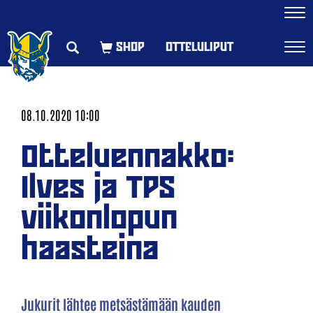
Navi
OTTELULIPUT
Navi
08.10.2020 10:00
Otteluennakko:
Ilves ja TPS
viikonlopun
haasteina
Jukurit lähtee metsästämään kauden