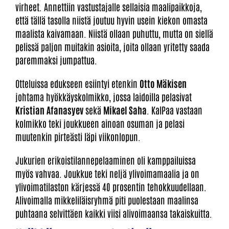
virheet. Annettiin vastustajalle sellaisia maalipaikkoja,
että tällä tasolla niistä joutuu hyvin usein kiekon omasta
maalista kaivamaan. Niistä ollaan puhuttu, mutta on siellä
pelissä paljon muitakin asioita, joita ollaan yritetty saada
paremmaksi jumpattua.
Otteluissa edukseen esiintyi etenkin
Otto Mäkisen
johtama hyökkäyskolmikko, jossa laidoilla pelasivat
Kristian
Afanasyev
sekä
Mikael Saha
. KalPaa vastaan
kolmikko teki joukkueen ainoan osuman ja pelasi
muutenkin pirteästi läpi viikonlopun.
Jukurien erikoistilannepelaaminen oli kamppailuissa
myös vahvaa. Joukkue teki neljä ylivoimamaalia ja on
ylivoimatilaston kärjessä 40 prosentin tehokkuudellaan.
Alivoimalla mikkeliläisryhmä piti puolestaan maalinsa
puhtaana selvittäen kaikki viisi alivoimaansa takaiskuitta.