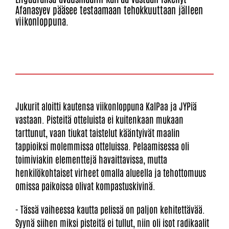
Afanasyev pääsee testaamaan tehokkuuttaan jälleen
viikonloppuna.
Jukurit aloitti kautensa viikonloppuna KalPaa ja JYPiä
vastaan. Pisteitä otteluista ei kuitenkaan mukaan
tarttunut, vaan tiukat taistelut kääntyivät maalin
tappioiksi molemmissa otteluissa. Pelaamisessa oli
toimiviakin elementtejä havaittavissa, mutta
henkilökohtaiset virheet omalla alueella ja tehottomuus
omissa paikoissa olivat kompastuskivinä.
- Tässä vaiheessa kautta pelissä on paljon kehitettävää.
Syynä siihen miksi pisteitä ei tullut, niin oli isot radikaalit