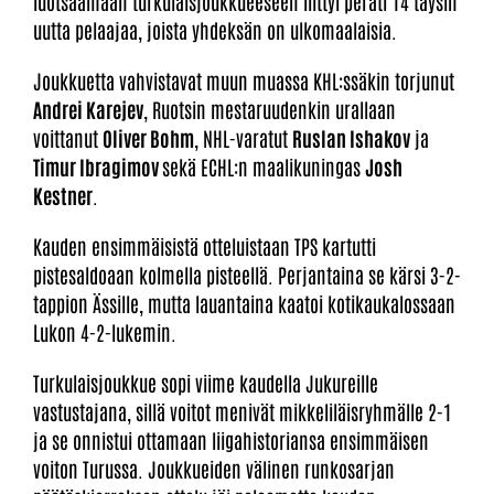
luotsaamaan turkulaisjoukkueeseen liittyi peräti 14 täysin
uutta pelaajaa, joista yhdeksän on ulkomaalaisia.
Joukkuetta vahvistavat muun muassa KHL:ssäkin torjunut
Andrei Karejev
, Ruotsin mestaruudenkin urallaan
voittanut
Oliver Bohm
, NHL-varatut
Ruslan Ishakov
ja
Timur Ibragimov
sekä ECHL:n maalikuningas
Josh
Kestner
.
Kauden ensimmäisistä otteluistaan TPS kartutti
pistesaldoaan kolmella pisteellä. Perjantaina se kärsi 3-2-
tappion Ässille, mutta lauantaina kaatoi kotikaukalossaan
Lukon 4-2-lukemin.
Turkulaisjoukkue sopi viime kaudella Jukureille
vastustajana, sillä voitot menivät mikkeliläisryhmälle 2-1
ja se onnistui ottamaan liigahistoriansa ensimmäisen
voiton Turussa. Joukkueiden välinen runkosarjan