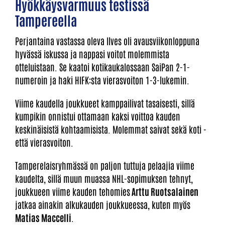
Hyökkäysvarmuus testissä
Tampereella
Perjantaina vastassa oleva Ilves oli avausviikonloppuna
hyvässä iskussa ja nappasi voitot molemmista
otteluistaan. Se kaatoi kotikaukalossaan SaiPan 2-1-
numeroin ja haki HIFK:sta vierasvoiton 1-3-lukemin.
Viime kaudella joukkueet kamppailivat tasaisesti, sillä
kumpikin onnistui ottamaan kaksi voittoa kauden
keskinäisistä kohtaamisista. Molemmat saivat sekä koti -
että vierasvoiton.
Tamperelaisryhmässä on paljon tuttuja pelaajia viime
kaudelta, sillä muun muassa NHL-sopimuksen tehnyt,
joukkueen viime kauden tehomies
Arttu Ruotsalainen
jatkaa ainakin alkukauden joukkueessa, kuten myös
Matias Maccelli
.