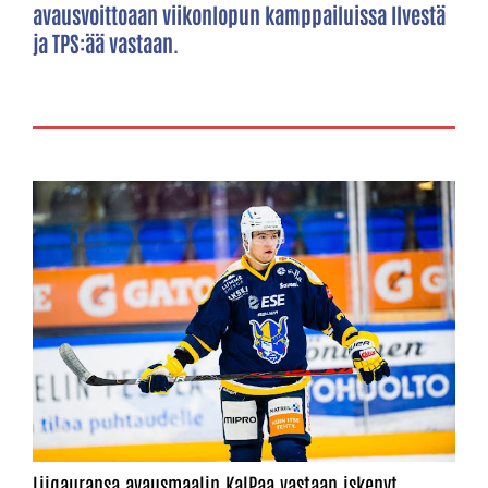
avausvoittoaan viikonlopun kamppailuissa Ilvestä
ja TPS:ää vastaan.
Liigauransa avausmaalin KalPaa vastaan iskenyt