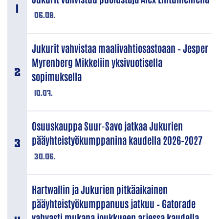
06.08.
Jukurit vahvistaa maalivahtiosastoaan – Jesper
Myrenberg Mikkeliin yksivuotisella
sopimuksella
10.07.
Osuuskauppa Suur-Savo jatkaa Jukurien
pääyhteistyökumppanina kaudella 2026–2027
30.06.
Hartwallin ja Jukurien pitkäaikainen
pääyhteistyökumppanuus jatkuu – Gatorade
vahvasti mukana joukkueen arjessa kaudella