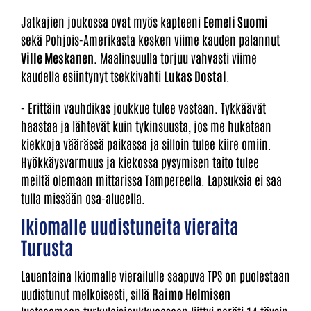
Jatkajien joukossa ovat myös kapteeni
Eemeli Suomi
sekä Pohjois-Amerikasta kesken viime kauden palannut
Ville Meskanen
. Maalinsuulla torjuu vahvasti viime
kaudella esiintynyt tsekkivahti
Lukas Dostal
.
- Erittäin vauhdikas joukkue tulee vastaan. Tykkäävät
haastaa ja lähtevät kuin tykinsuusta, jos me hukataan
kiekkoja väärässä paikassa ja silloin tulee kiire omiin.
Hyökkäysvarmuus ja kiekossa pysymisen taito tulee
meiltä olemaan mittarissa Tampereella. Lapsuksia ei saa
tulla missään osa-alueella.
Ikiomalle uudistuneita vieraita
Turusta
Lauantaina Ikiomalle vierailulle saapuva TPS on puolestaan
uudistunut melkoisesti, sillä
Raimo Helmisen