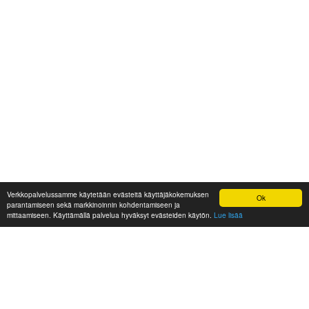
Verkkopalvelussamme käytetään evästeitä käyttäjäkokemuksen
Ok
parantamiseen sekä markkinoinnin kohdentamiseen ja
mittaamiseen. Käyttämällä palvelua hyväksyt evästeiden käytön.
Lue lisää