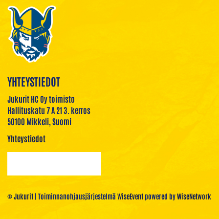
YHTEYSTIEDOT
Jukurit HC Oy toimisto
Hallituskatu 7 A 21 3. kerros
50100 Mikkeli, Suomi
Yhteystiedot
© Jukurit
| Toiminnanohjausjärjestelmä
WiseEvent
powered by
WiseNetwork