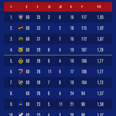
#
O
V
JV
JH
H
P
P/O
1.
60
35
3
6
16
117
1,95
2.
60
33
7
2
18
115
1,92
3.
60
31
6
7
16
112
1,87
4.
60
29
8
4
19
107
1,78
5.
60
28
9
4
19
106
1,77
6.
60
26
11
6
17
106
1,77
7.
60
28
7
6
19
104
1,73
8.
60
26
6
4
24
94
1,57
9.
60
23
5
11
21
90
1,50
10.
60
25
4
5
26
88
1,47