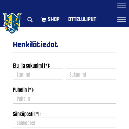
Navi
OTTELULIPUT
Navi
Henkilötiedot
Etu- ja sukunimi (*):
Puhelin (*):
Sähköposti (*):