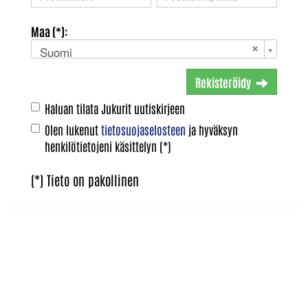
Maa (*):
Suomi
Rekisteröidy
Haluan tilata Jukurit uutiskirjeen
Olen lukenut
tietosuojaselosteen
ja hyväksyn
henkilötietojeni käsittelyn (*)
(*) Tieto on pakollinen