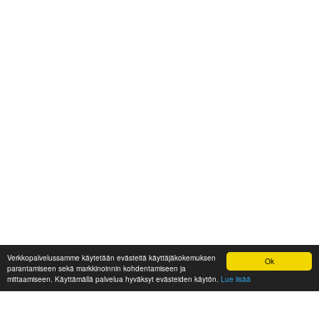
Verkkopalvelussamme käytetään evästeitä käyttäjäkokemuksen
Ok
parantamiseen sekä markkinoinnin kohdentamiseen ja
mittaamiseen. Käyttämällä palvelua hyväksyt evästeiden käytön.
Lue lisää