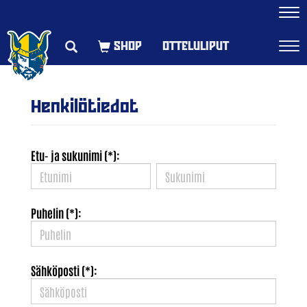
Navi
OTTELULIPUT
Navi
Henkilötiedot
Etu- ja sukunimi (*):
Puhelin (*):
Sähköposti (*):