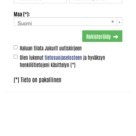
Maa (*):
Suomi
Rekisteröidy
Haluan tilata Jukurit uutiskirjeen
Olen lukenut
tietosuojaselosteen
ja hyväksyn
henkilötietojeni käsittelyn (*)
(*) Tieto on pakollinen