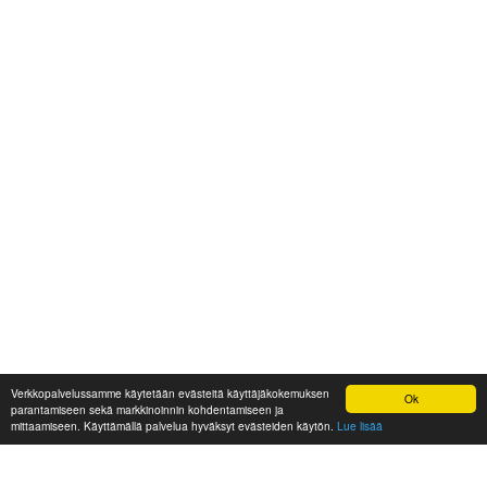
Verkkopalvelussamme käytetään evästeitä käyttäjäkokemuksen
Ok
parantamiseen sekä markkinoinnin kohdentamiseen ja
mittaamiseen. Käyttämällä palvelua hyväksyt evästeiden käytön.
Lue lisää