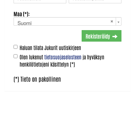
Maa (*):
Suomi
Rekisteröidy
Haluan tilata Jukurit uutiskirjeen
Olen lukenut
tietosuojaselosteen
ja hyväksyn
henkilötietojeni käsittelyn (*)
(*) Tieto on pakollinen