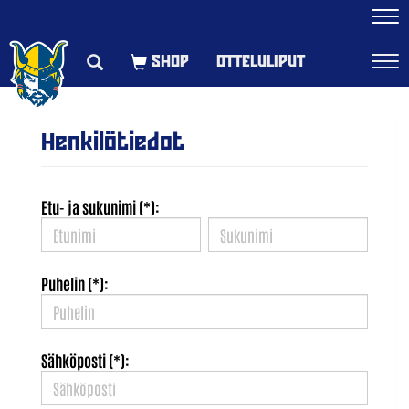
Navi
OTTELULIPUT
Navi
Henkilötiedot
Etu- ja sukunimi (*):
Puhelin (*):
Sähköposti (*):