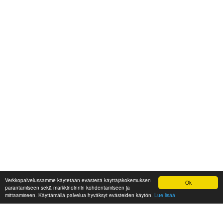
Verkkopalvelussamme käytetään evästeitä käyttäjäkokemuksen
Ok
parantamiseen sekä markkinoinnin kohdentamiseen ja
mittaamiseen. Käyttämällä palvelua hyväksyt evästeiden käytön.
Lue lisää