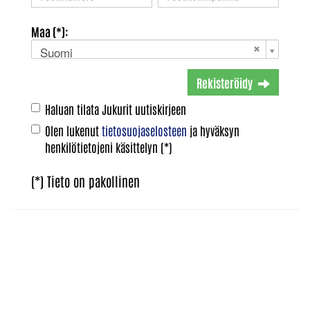
Maa (*):
Suomi
Rekisteröidy
Haluan tilata Jukurit uutiskirjeen
Olen lukenut
tietosuojaselosteen
ja hyväksyn
henkilötietojeni käsittelyn (*)
(*) Tieto on pakollinen