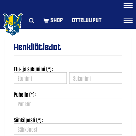
Navi
OTTELULIPUT
Navi
Henkilötiedot
Etu- ja sukunimi (*):
Puhelin (*):
Sähköposti (*):