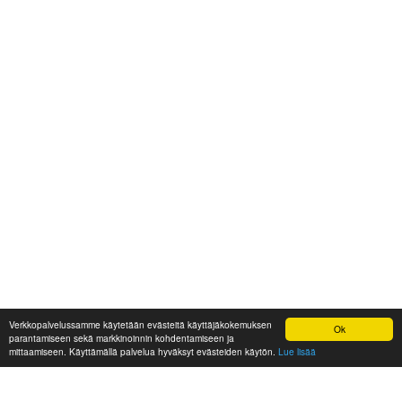
Verkkopalvelussamme käytetään evästeitä käyttäjäkokemuksen
Ok
parantamiseen sekä markkinoinnin kohdentamiseen ja
mittaamiseen. Käyttämällä palvelua hyväksyt evästeiden käytön.
Lue lisää