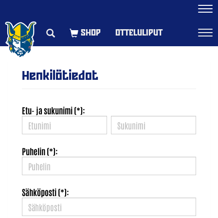
Navi
OTTELULIPUT
Navi
Henkilötiedot
Etu- ja sukunimi (*):
Puhelin (*):
Sähköposti (*):