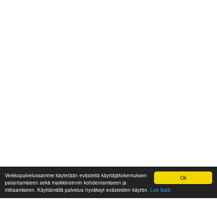
Verkkopalvelussamme käytetään evästeitä käyttäjäkokemuksen
Ok
parantamiseen sekä markkinoinnin kohdentamiseen ja
mittaamiseen. Käyttämällä palvelua hyväksyt evästeiden käytön.
Lue lisää