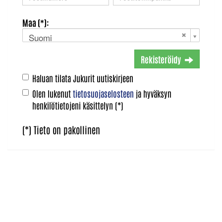
Maa (*):
Suomi
Rekisteröidy
Haluan tilata Jukurit uutiskirjeen
Olen lukenut
tietosuojaselosteen
ja hyväksyn
henkilötietojeni käsittelyn (*)
(*) Tieto on pakollinen