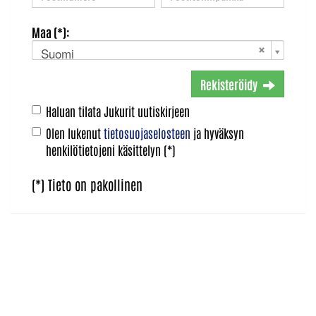
Maa (*):
Suomi
Rekisteröidy
Haluan tilata Jukurit uutiskirjeen
Olen lukenut
tietosuojaselosteen
ja hyväksyn
henkilötietojeni käsittelyn (*)
(*) Tieto on pakollinen