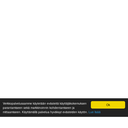
Verkkopalvelussamme käytetään evästeitä käyttäjäkokemuksen
Ok
parantamiseen sekä markkinoinnin kohdentamiseen ja
mittaamiseen. Käyttämällä palvelua hyväksyt evästeiden käytön.
Lue lisää