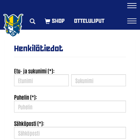
Navi
OTTELULIPUT
Navi
Henkilötiedot
Etu- ja sukunimi (*):
Puhelin (*):
Sähköposti (*):