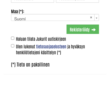
Maa (*):
Suomi
Rekisteröidy
Haluan tilata Jukurit uutiskirjeen
Olen lukenut
tietosuojaselosteen
ja hyväksyn
henkilötietojeni käsittelyn (*)
(*) Tieto on pakollinen