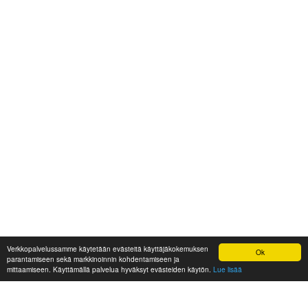
Verkkopalvelussamme käytetään evästeitä käyttäjäkokemuksen
Ok
parantamiseen sekä markkinoinnin kohdentamiseen ja
mittaamiseen. Käyttämällä palvelua hyväksyt evästeiden käytön.
Lue lisää