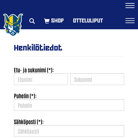
Navi
OTTELULIPUT
Navi
Henkilötiedot
Etu- ja sukunimi (*):
Puhelin (*):
Sähköposti (*):