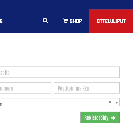
6
OTTELULIPUT
mi
Rekisteröidy