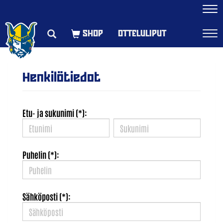
Navi
OTTELULIPUT
Navi
Henkilötiedot
Etu- ja sukunimi (*):
Puhelin (*):
Sähköposti (*):