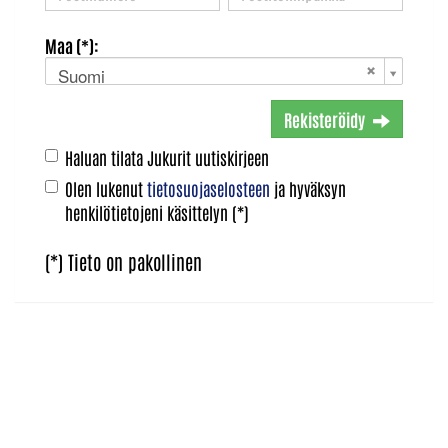
Maa (*):
Suomi
Rekisteröidy
Haluan tilata Jukurit uutiskirjeen
Olen lukenut
tietosuojaselosteen
ja hyväksyn
henkilötietojeni käsittelyn (*)
(*) Tieto on pakollinen