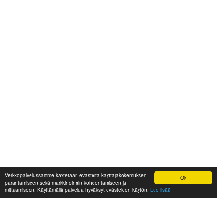
Verkkopalvelussamme käytetään evästeitä käyttäjäkokemuksen
Ok
parantamiseen sekä markkinoinnin kohdentamiseen ja
mittaamiseen. Käyttämällä palvelua hyväksyt evästeiden käytön.
Lue lisää