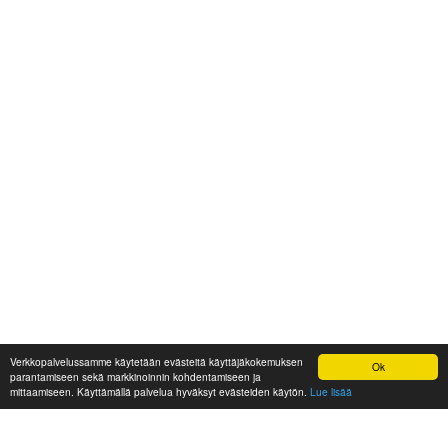
Verkkopalvelussamme käytetään evästeitä käyttäjäkokemuksen
Ok
parantamiseen sekä markkinoinnin kohdentamiseen ja
mittaamiseen. Käyttämällä palvelua hyväksyt evästeiden käytön.
Lue lisää