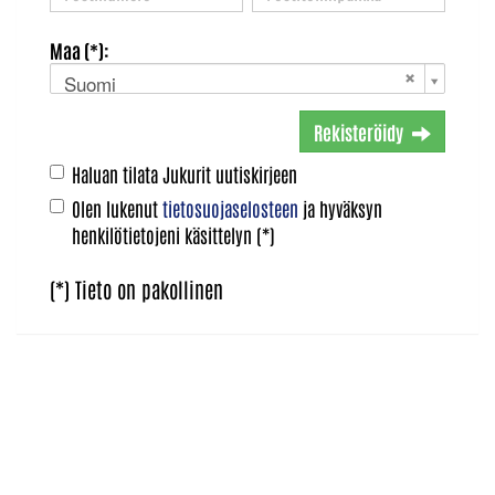
Maa (*):
Suomi
Rekisteröidy
Haluan tilata Jukurit uutiskirjeen
Olen lukenut
tietosuojaselosteen
ja hyväksyn
henkilötietojeni käsittelyn (*)
(*) Tieto on pakollinen