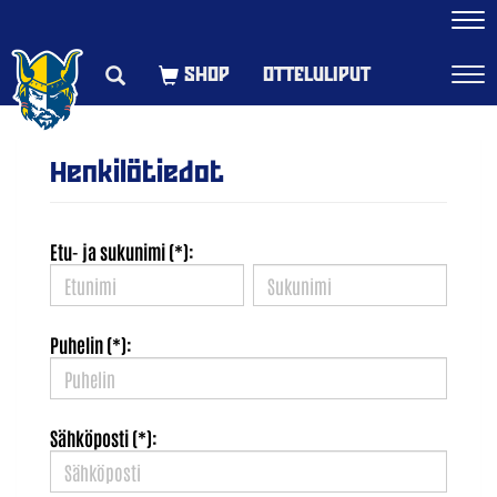
Navi
OTTELULIPUT
Navi
Henkilötiedot
Etu- ja sukunimi (*):
Puhelin (*):
Sähköposti (*):