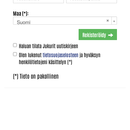
Maa (*):
Suomi
Rekisteröidy
Haluan tilata Jukurit uutiskirjeen
Olen lukenut
tietosuojaselosteen
ja hyväksyn
henkilötietojeni käsittelyn (*)
(*) Tieto on pakollinen