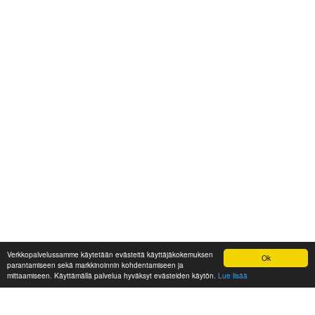
Verkkopalvelussamme käytetään evästeitä käyttäjäkokemuksen
Ok
parantamiseen sekä markkinoinnin kohdentamiseen ja
mittaamiseen. Käyttämällä palvelua hyväksyt evästeiden käytön.
Lue lisää