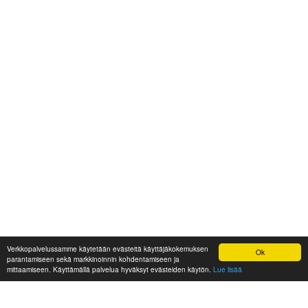
Verkkopalvelussamme käytetään evästeitä käyttäjäkokemuksen
Ok
parantamiseen sekä markkinoinnin kohdentamiseen ja
mittaamiseen. Käyttämällä palvelua hyväksyt evästeiden käytön.
Lue lisää