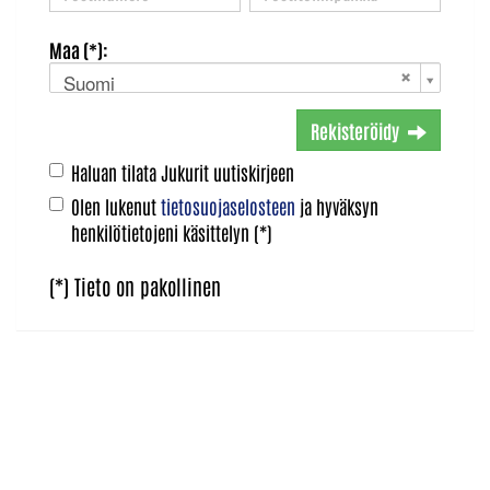
Maa (*):
Suomi
Rekisteröidy
Haluan tilata Jukurit uutiskirjeen
Olen lukenut
tietosuojaselosteen
ja hyväksyn
henkilötietojeni käsittelyn (*)
(*) Tieto on pakollinen