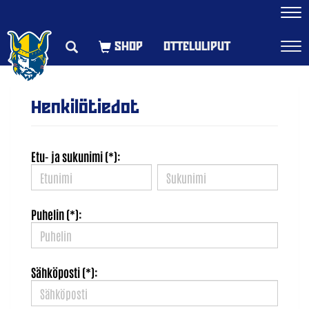
Navi
OTTELULIPUT
Navi
Henkilötiedot
Etu- ja sukunimi (*):
Puhelin (*):
Sähköposti (*):